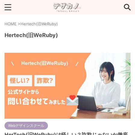
キーワードで探す
HOME
>
Hertech(旧WeRuby)
Hertech(旧WeRuby)
Webデザインスクール
HerTech(旧WeRuby)は怪しい？詐欺じゃないか徹底