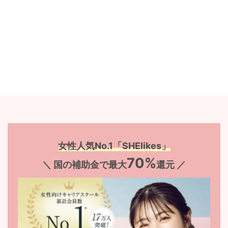
女性人気No.1「SHElikes」
70%
＼ 国の補助金で最大
還元 ／